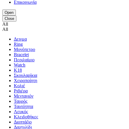
Επικοινωνία
Open
Close
All
All
Δειγμα
Ring
Μονόπετρο
Bracelet
Περιλαίμιο
Watch
K18
Σκουλαρίκια
Χειροποίητη
Κολιέ
Ριβιέρα
Μενταγιόν
Ταυρός
Ταυτότητα
Λευκός
Κλειδοθήκες
Διοπτάζιο
Δαχτυλίδι