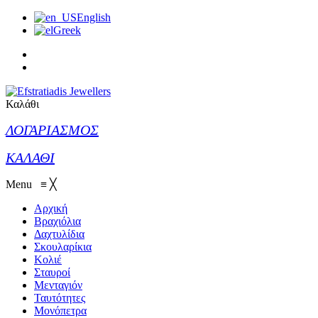
English
Greek
Καλάθι
ΛΟΓΑΡΙΑΣΜΟΣ
ΚΑΛΑΘΙ
Menu
≡
╳
Αρχική
Βραχιόλια
Δαχτυλίδια
Σκουλαρίκια
Κολιέ
Σταυροί
Μενταγιόν
Ταυτότητες
Μονόπετρα