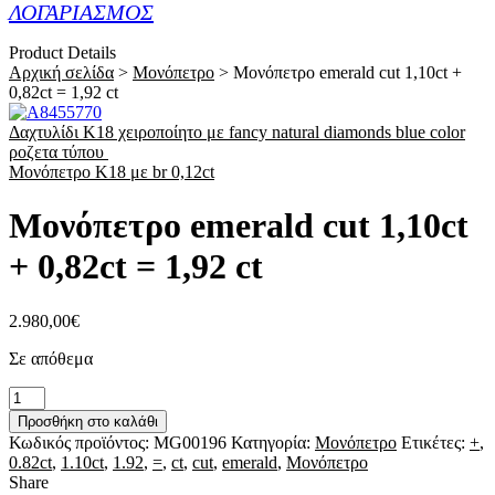
ΛΟΓΑΡΙΑΣΜΟΣ
Product Details
Αρχική σελίδα
>
Μονόπετρο
>
Μονόπετρο emerald cut 1,10ct +
0,82ct = 1,92 ct
Δαχτυλίδι Κ18 χειροποίητο με fancy natural diamonds blue color
ροζετα τύπου
Μονόπετρο Κ18 με br 0,12ct
Μονόπετρο emerald cut 1,10ct
+ 0,82ct = 1,92 ct
2.980,00
€
Σε απόθεμα
Μονόπετρο
emerald
Προσθήκη στο καλάθι
cut
Κωδικός προϊόντος:
MG00196
Κατηγορία:
Μονόπετρο
Ετικέτες:
+
,
1,10ct
0.82ct
,
1.10ct
,
1.92
,
=
,
ct
,
cut
,
emerald
,
Μονόπετρο
+
Share
0,82ct