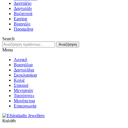
Διοπτάζιο
Δαχτυλίδι
Βυζαντινά
Earring
Βραχιόλι
Παραμάνα
Search
Αναζήτηση
Αναζήτηση
για:
Menu
Αρχική
Βραχιόλια
Δαχτυλίδια
Σκουλαρίκια
Κολιέ
Σταυροί
Μενταγιόν
Ταυτότητες
Μονόπετρα
Επικοινωνία
Καλάθι