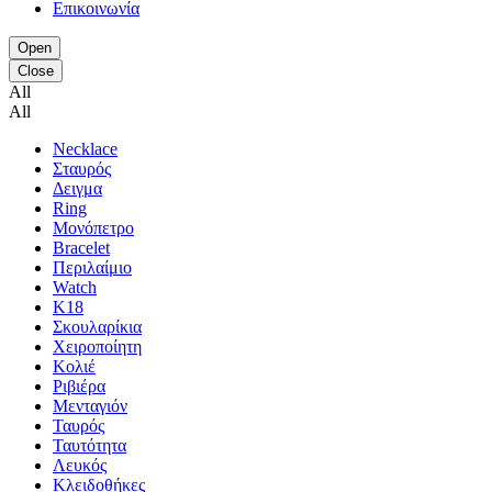
Επικοινωνία
Open
Close
All
All
Necklace
Σταυρός
Δειγμα
Ring
Μονόπετρο
Bracelet
Περιλαίμιο
Watch
K18
Σκουλαρίκια
Χειροποίητη
Κολιέ
Ριβιέρα
Μενταγιόν
Ταυρός
Ταυτότητα
Λευκός
Κλειδοθήκες