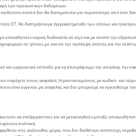
γραφή των προσωπικών δεδομένων.
ιοδήποτε σκοπό δεν θα διατηρούνται για περισσότερο από όσο διάστ
νότητα ΣΤ, θα διατηρήσουμε έγγραφα (μεταξύ των οποίων και ηλεκτρ
ι με οποιαδήποτε νομική διαδικασία σε ισχύ και με σκοπό την εδραί
ηροφοριών σε τρίτους με σκοπό την πρόληψη απάτης και την ελάττω
νικό και οργανωτικό επίπεδο για να αποτρέψουμε την απώλεια, την 
 παρέχετε στους ασφαλείς (προστατευμένους με κωδικό- και τείχος
ίκτυο είναι εγγενώς μη ασφαλής και δεν μπορούμε να εγγυηθούμε τη
ευτούν να επεξεργαστούν και να μετακινηθούν μεταξύ οποιωνδήποτε
παρούσα πολιτική.
φερθούν στις ακόλουθες χώρες που δεν διαθέτουν αντίστοιχη νομο