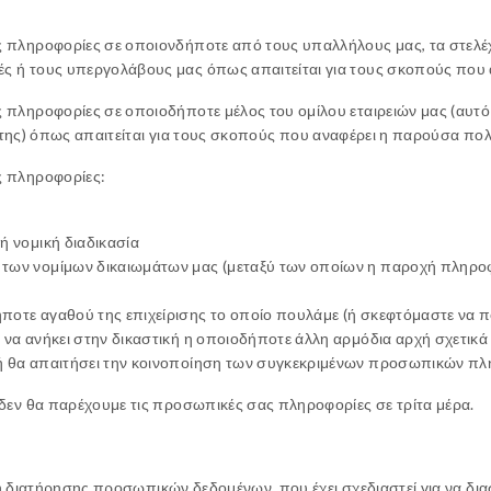
πληροφορίες σε οποιονδήποτε από τους υπαλλήλους μας, τα στελέχη
 ή τους υπεργολάβους μας όπως απαιτείται για τους σκοπούς που α
ηροφορίες σε οποιοδήποτε μέλος του ομίλου εταιρειών μας (αυτό σημ
ς της) όπως απαιτείται για τους σκοπούς που αναφέρει η παρούσα πολι
ς πληροφορίες:
ή νομική διαδικασία
 των νομίμων δικαιωμάτων μας (μεταξύ των οποίων η παροχή πληρο
ποτε αγαθού της επιχείρισης το οποίο πουλάμε (ή σκεφτόμαστε να 
 να ανήκει στην δικαστική η οποιοδήποτε άλλη αρμόδια αρχή σχετικ
χή θα απαιτήσει την κοινοποίηση των συγκεκριμένων προσωπικών π
δεν θα παρέχουμε τις προσωπικές σας πληροφορίες σε τρίτα μέρα.
ική διατήρησης προσωπικών δεδομένων, που έχει σχεδιαστεί για να δι