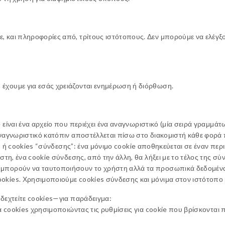
και πληροφορίες από, τρίτους ιστότοπους. Δεν μπορούμε να ελέγξουμ
έχουμε για εσάς χρειάζονται ενημέρωση ή διόρθωση.
 είναι ένα αρχείο που περιέχει ένα αναγνωριστικό (μία σειρά γραμμά
αναγνωριστικό κατόπιν αποστέλλεται πίσω στο διακομιστή κάθε φορά 
μα” ή cookies “σύνδεσης”: ένα μόνιμο cookie αποθηκεύεται σε έναν περ
στη, ένα cookie σύνδεσης, από την άλλη, θα λήξει με το τέλος της σύ
 μπορούν να ταυτοποιήσουν το χρήστη αλλά τα προσωπικά δεδομένα
okies. Χρησιμοποιούμε cookies σύνδεσης και μόνιμα στον ιστότοπο 
 δεχτείτε cookies—για παράδειγμα:
α cookies χρησιμοποιώντας τις ρυθμίσεις για cookie που βρίσκονται π