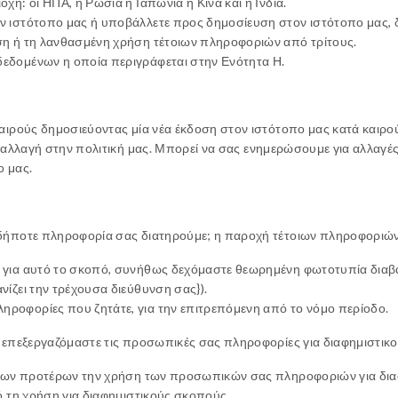
ή: οι ΗΠΑ, η Ρωσία η Ιαπωνία η Κίνα και η Ινδία.
ιστότοπο μας ή υποβάλλετε προς δημοσίευση στον ιστότοπο μας, δύ
η ή τη λανθασμένη χρήση τέτοιων πληροφοριών από τρίτους.
εδομένων η οποία περιγράφεται στην Ενότητα Η.
αιρούς δημοσιεύοντας μία νέα έκδοση στον ιστότοπο μας κατά καιρού
 αλλαγή στην πολιτική μας. Μπορεί να σας ενημερώσουμε για αλλαγές
 μας.
αδήποτε πληροφορία σας διατηρούμε; η παροχή τέτοιων πληροφοριών
 για αυτό το σκοπό, συνήθως δεχόμαστε θεωρημένη φωτοτυπία διαβ
ίζει την τρέχουσα διεύθυνση σας}).
οφορίες που ζητάτε, για την επιτρεπόμενη από το νόμο περίοδο.
ν επεξεργαζόμαστε τις προσωπικές σας πληροφορίες για διαφημιστικ
 των προτέρων την χρήση των προσωπικών σας πληροφοριών για διαφ
ό τη χρήση για διαφημιστικούς σκοπούς.