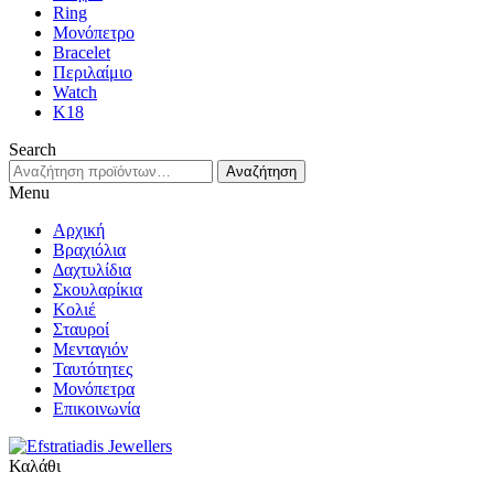
Ring
Μονόπετρο
Bracelet
Περιλαίμιο
Watch
K18
Search
Αναζήτηση
Αναζήτηση
για:
Menu
Αρχική
Βραχιόλια
Δαχτυλίδια
Σκουλαρίκια
Κολιέ
Σταυροί
Μενταγιόν
Ταυτότητες
Μονόπετρα
Επικοινωνία
Καλάθι