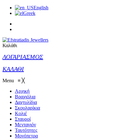
English
Greek
Καλάθι
ΛΟΓΑΡΙΑΣΜΟΣ
ΚΑΛΑΘΙ
Menu
≡
╳
Αρχική
Βραχιόλια
Δαχτυλίδια
Σκουλαρίκια
Κολιέ
Σταυροί
Μενταγιόν
Ταυτότητες
Μονόπετρα