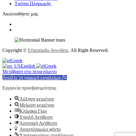
Τρόποι Πληρωμής
Ακολουθήστε μας
Copyright ©
Efstratiadis-Jewellers
. All Right Reserved.
Greek
English
Greek
Μετάβαση στο περιεχόμενο
Ανοίξτε τη γραμμή εργαλείων
Εργαλεία προσβασιμότητας
Αύξηση κειμένου
Μείωση κειμένου
Κλίμακα Γκρι
Υψηλή Αντίθεση
Αρνητική Αντίθεση
Ανοιχτόχρωμο φόντο
Υπογραμμίσεις συνδέσμων