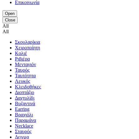
Επικοινωνία
Open
Close
All
All
Σκουλαρίκια
Χειροποίητη
Κολιέ
Ριβιέρα
Μενταγιόν
Ταυρός
Ταυτότητα
Λευκός
Κλειδοθήκες
Διοπτάζιο
Δαχτυλίδι
Βυζαντινά
Earring
Βραχιόλι
Παραμάνα
Necklace
Σταυρός
Δειγμα