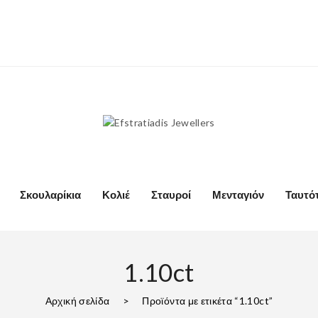
Σκουλαρίκια
Κολιέ
Σταυροί
Μενταγιόν
Ταυτό
1.10ct
Αρχική σελίδα
>
Προϊόντα με ετικέτα “1.10ct”