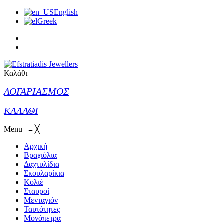
English
Greek
Καλάθι
ΛΟΓΑΡΙΑΣΜΟΣ
ΚΑΛΑΘΙ
Menu
≡
╳
Αρχική
Βραχιόλια
Δαχτυλίδια
Σκουλαρίκια
Κολιέ
Σταυροί
Μενταγιόν
Ταυτότητες
Μονόπετρα