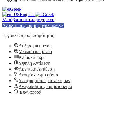
Greek
English
Greek
Μετάβαση στο περιεχόμενο
Ανοίξτε τη γραμμή εργαλείων
Εργαλεία προσβασιμότητας
Αύξηση κειμένου
Μείωση κειμένου
Κλίμακα Γκρι
Υψηλή Αντίθεση
Αρνητική Αντίθεση
Ανοιχτόχρωμο φόντο
Υπογραμμίσεις συνδέσμων
Αναγνώσιμη γραμματοσειρά
Επαναφορά