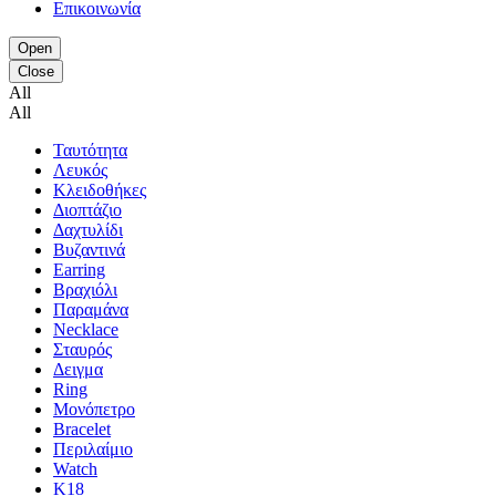
Επικοινωνία
Open
Close
All
All
Ταυτότητα
Λευκός
Κλειδοθήκες
Διοπτάζιο
Δαχτυλίδι
Βυζαντινά
Earring
Βραχιόλι
Παραμάνα
Necklace
Σταυρός
Δειγμα
Ring
Μονόπετρο
Bracelet
Περιλαίμιο
Watch
K18