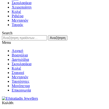
Σκουλαρίκια
Χειροποίητη
Κολιέ
Ριβιέρα
Μενταγιόν
Ταυρός
Search
Αναζήτηση
Αναζήτηση
για:
Menu
Αρχική
Βραχιόλια
Δαχτυλίδια
Σκουλαρίκια
Κολιέ
Σταυροί
Μενταγιόν
Ταυτότητες
Μονόπετρα
Επικοινωνία
Καλάθι