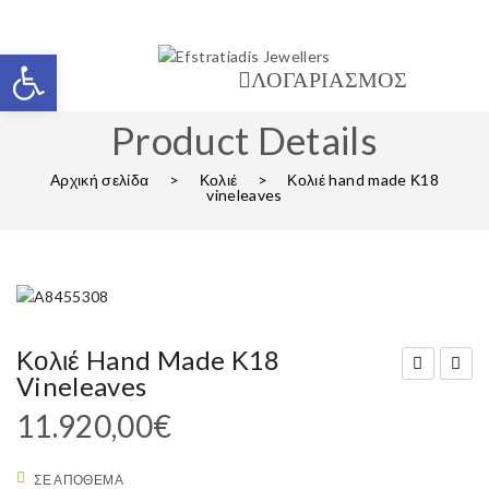
Ανοίξτε τη γραμμή εργαλείων
ΛΟΓΑΡΙΑΣΜΟΣ
Product Details
Αρχική σελίδα
>
Κολιέ
>
Κολιέ hand made Κ18
vineleaves
Κολιέ Hand Made Κ18
Vineleaves
18
ολιέ
11.920,00
€
κολ
γρα
ιέ
βάτ
ΣΕ ΑΠΌΘΕΜΑ
τρι
α