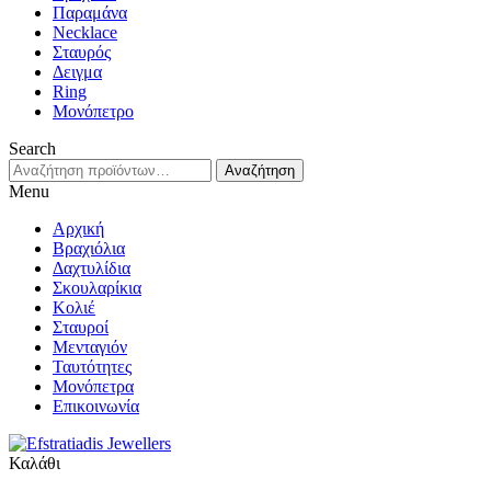
Παραμάνα
Necklace
Σταυρός
Δειγμα
Ring
Μονόπετρο
Search
Αναζήτηση
Αναζήτηση
για:
Menu
Αρχική
Βραχιόλια
Δαχτυλίδια
Σκουλαρίκια
Κολιέ
Σταυροί
Μενταγιόν
Ταυτότητες
Μονόπετρα
Επικοινωνία
Καλάθι