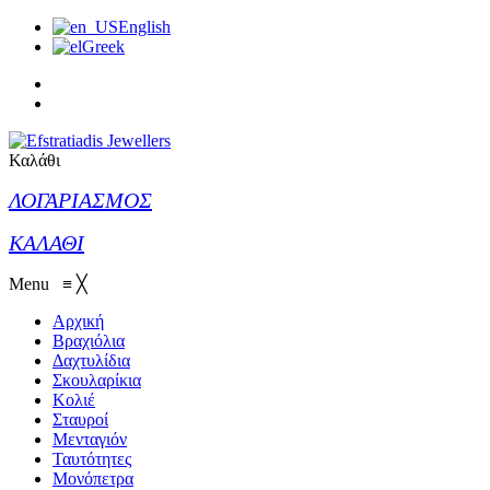
English
Greek
Καλάθι
ΛΟΓΑΡΙΑΣΜΟΣ
ΚΑΛΑΘΙ
Menu
≡
╳
Αρχική
Βραχιόλια
Δαχτυλίδια
Σκουλαρίκια
Κολιέ
Σταυροί
Μενταγιόν
Ταυτότητες
Μονόπετρα