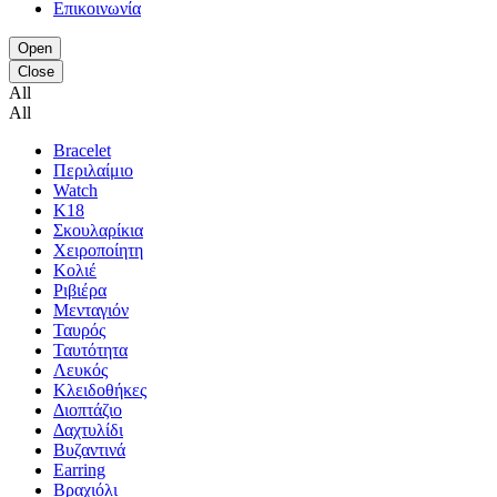
Επικοινωνία
Open
Close
All
All
Bracelet
Περιλαίμιο
Watch
K18
Σκουλαρίκια
Χειροποίητη
Κολιέ
Ριβιέρα
Μενταγιόν
Ταυρός
Ταυτότητα
Λευκός
Κλειδοθήκες
Διοπτάζιο
Δαχτυλίδι
Βυζαντινά
Earring
Βραχιόλι