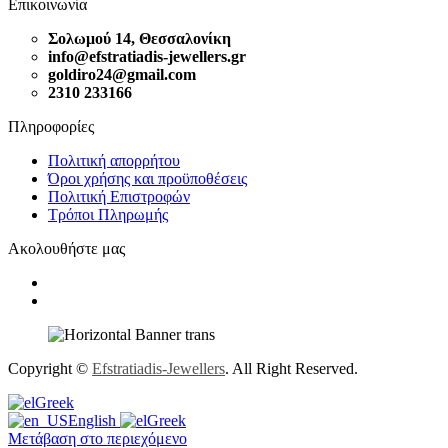
Επικοινωνία
Σολωμού 14, Θεσσαλονίκη
info@efstratiadis-jewellers.gr
goldiro24@gmail.com
2310 233166
Πληροφορίες
Πολιτική απορρήτου
Όροι χρήσης και προϋποθέσεις
Πολιτική Επιστροφών
Τρόποι Πληρωμής
Ακολουθήστε μας
Copyright ©
Efstratiadis-Jewellers
. All Right Reserved.
Greek
English
Greek
Μετάβαση στο περιεχόμενο