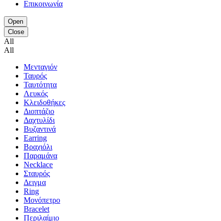
Επικοινωνία
Open
Close
All
All
Μενταγιόν
Ταυρός
Ταυτότητα
Λευκός
Κλειδοθήκες
Διοπτάζιο
Δαχτυλίδι
Βυζαντινά
Earring
Βραχιόλι
Παραμάνα
Necklace
Σταυρός
Δειγμα
Ring
Μονόπετρο
Bracelet
Περιλαίμιο