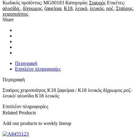
Κ18
Κωδικός προϊόντος:
MG00183
Κατηγορία:
Σταυρός
Ετικέτες:
ζαφείρια
αλυσίδα
,
δίχρωμος
,
ζαφείρια
,
Κ18
,
λευκό
,
λευκός
,
ροζ
,
Σταύρος
,
/
χειροποίητος
Κ18
Share
λευκός
δίχρωμος
ροζ-
λευκό/
αλυσίδα
Κ18
λευκός
ποσότητα
Περιγραφή
Επιπλέον πληροφορίες
Περιγραφή
Σταύρος χειροποίητος Κ18 ζαφείρια / Κ18 λευκός δίχρωμος ροζ-
λευκό/ αλυσίδα Κ18 λευκός
Επιπλέον πληροφορίες
Related Products
Add our products to weekly lineup