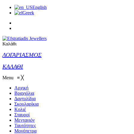
English
Greek
Καλάθι
ΛΟΓΑΡΙΑΣΜΟΣ
ΚΑΛΑΘΙ
Menu
≡
╳
Αρχική
Βραχιόλια
Δαχτυλίδια
Σκουλαρίκια
Κολιέ
Σταυροί
Μενταγιόν
Ταυτότητες
Μονόπετρα