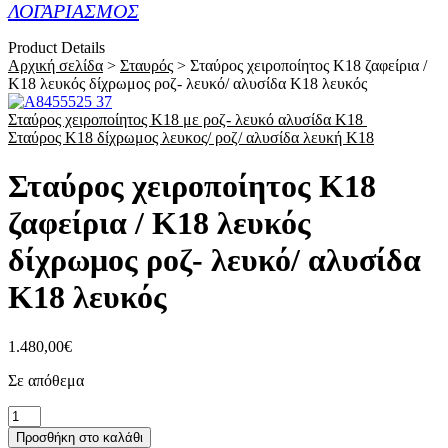
ΛΟΓΑΡΙΑΣΜΟΣ
Product Details
Αρχική σελίδα
>
Σταυρός
>
Σταύρος χειροποίητος Κ18 ζαφείρια /
Κ18 λευκός δίχρωμος ροζ- λευκό/ αλυσίδα Κ18 λευκός
Σταύρος χειροποίητος Κ18 με ροζ- λευκό αλυσίδα Κ18
Σταύρος Κ18 δίχρωμος λευκος/ ροζ/ αλυσίδα λευκή Κ18
Σταύρος χειροποίητος Κ18
ζαφείρια / Κ18 λευκός
δίχρωμος ροζ- λευκό/ αλυσίδα
Κ18 λευκός
1.480,00
€
Σε απόθεμα
Σταύρος
χειροποίητος
Προσθήκη στο καλάθι