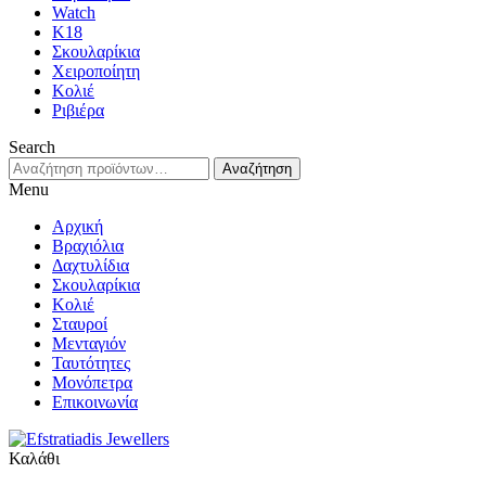
Watch
K18
Σκουλαρίκια
Χειροποίητη
Κολιέ
Ριβιέρα
Search
Αναζήτηση
Αναζήτηση
για:
Menu
Αρχική
Βραχιόλια
Δαχτυλίδια
Σκουλαρίκια
Κολιέ
Σταυροί
Μενταγιόν
Ταυτότητες
Μονόπετρα
Επικοινωνία
Καλάθι