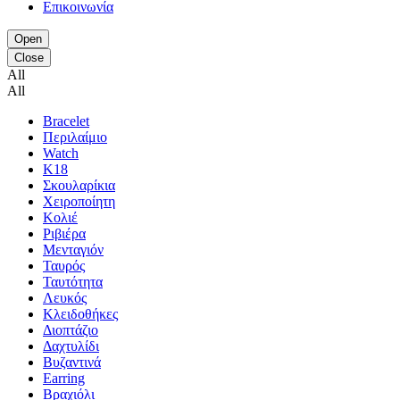
Επικοινωνία
Open
Close
All
All
Bracelet
Περιλαίμιο
Watch
K18
Σκουλαρίκια
Χειροποίητη
Κολιέ
Ριβιέρα
Μενταγιόν
Ταυρός
Ταυτότητα
Λευκός
Κλειδοθήκες
Διοπτάζιο
Δαχτυλίδι
Βυζαντινά
Earring
Βραχιόλι