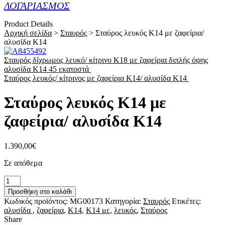
ΛΟΓΑΡΙΑΣΜΟΣ
Product Details
Αρχική σελίδα
>
Σταυρός
>
Σταύρος λευκός Κ14 με ζαφείρια/
αλυσίδα Κ14
Σταυρός δίχρωμος λευκό/ κίτρινο Κ18 με ζαφείρια διπλής όψης
αλυσίδα Κ14 45 εκατοστά
Σταύρος λευκός/ κίτρινος με ζαφείρια Κ14/ αλυσίδα Κ14
Σταύρος λευκός Κ14 με
ζαφείρια/ αλυσίδα Κ14
1.390,00
€
Σε απόθεμα
Σταύρος
λευκός
Προσθήκη στο καλάθι
Κ14 με
Κωδικός προϊόντος:
MG00173
Κατηγορία:
Σταυρός
Ετικέτες:
ζαφείρια/
αλυσίδα
,
ζαφείρια
,
Κ14
,
Κ14 με
,
λευκός
,
Σταύρος
αλυσίδα
Share
Κ14