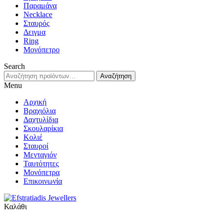
Παραμάνα
Necklace
Σταυρός
Δειγμα
Ring
Μονόπετρο
Search
Αναζήτηση
Αναζήτηση
για:
Menu
Αρχική
Βραχιόλια
Δαχτυλίδια
Σκουλαρίκια
Κολιέ
Σταυροί
Μενταγιόν
Ταυτότητες
Μονόπετρα
Επικοινωνία
Καλάθι