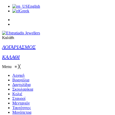
English
Greek
Καλάθι
ΛΟΓΑΡΙΑΣΜΟΣ
ΚΑΛΑΘΙ
Menu
≡
╳
Αρχική
Βραχιόλια
Δαχτυλίδια
Σκουλαρίκια
Κολιέ
Σταυροί
Μενταγιόν
Ταυτότητες
Μονόπετρα