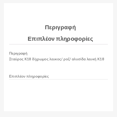
-
λευ
κό/
Περιγραφή
αλυ
σίδ
Επιπλέον πληροφορίες
α
Κ1
Περιγραφή
8
Σταύρος Κ18 δίχρωμος λευκος/ ροζ/ αλυσίδα λευκή Κ18
λευ
κός
Επιπλέον πληροφορίες