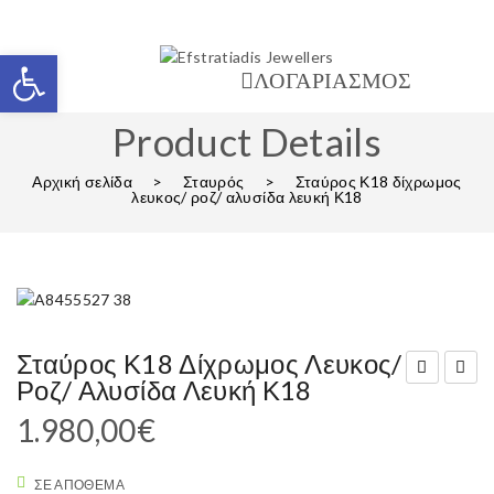
Ανοίξτε τη γραμμή εργαλείων
ΛΟΓΑΡΙΑΣΜΟΣ
Product Details
Αρχική σελίδα
>
Σταυρός
>
Σταύρος Κ18 δίχρωμος
λευκος/ ροζ/ αλυσίδα λευκή Κ18
Σταύρος Κ18 Δίχρωμος Λευκος/
Ροζ/ Αλυσίδα Λευκή Κ18
ταύ
ταύ
1.980,00
€
ρος
ρος
χει
ροζ
ΣΕ ΑΠΌΘΕΜΑ
ρο
/