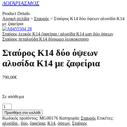
ΛΟΓΑΡΙΑΣΜΟΣ
Product Details
Αρχική σελίδα
>
Σταυρός
>
Σταύρος Κ14 δύο όψεων αλυσίδα Κ14
με ζαφείρια
Σταύρος λευκός Κ14 ζαφείρια / αλυσίδα Κ14 ματ δύο όψεων
Σταύρος πεταλούδα Κ14 δίχρωμο λευκοκιτρινο
Σταύρος Κ14 δύο όψεων
αλυσίδα Κ14 με ζαφείρια
790,00
€
Σε απόθεμα
Σταύρος
Κ14
Προσθήκη στο καλάθι
δύο
Κωδικός προϊόντος:
MG00176
Κατηγορία:
Σταυρός
Ετικέτες:
όψεων
αλυσίδα
,
δύο
,
ζαφείρια
,
Κ14
,
όψεων
,
Σταύρος
αλυσίδα