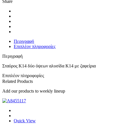
Share
Κ14
με
ζαφείρια
ποσότητα
Περιγραφή
Επιπλέον πληροφορίες
Περιγραφή
Σταύρος Κ14 δύο όψεων αλυσίδα Κ14 με ζαφείρια
Επιπλέον πληροφορίες
Related Products
Add our products to weekly lineup
Quick View