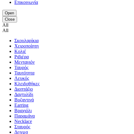
Επικοινωνία
Open
Close
All
All
Σκουλαρίκια
Χειροποίητη
Κολιέ
Ριβιέρα
Μενταγιόν
Ταυρός
Ταυτότητα
Λευκός
Κλειδοθήκες
Διοπτάζιο
Δαχτυλίδι
Βυζαντινά
Earring
Βραχιόλι
Παραμάνα
Necklace
Σταυρός
Δειγμα