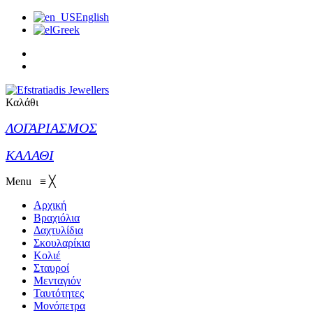
English
Greek
Καλάθι
ΛΟΓΑΡΙΑΣΜΟΣ
ΚΑΛΑΘΙ
Menu
≡
╳
Αρχική
Βραχιόλια
Δαχτυλίδια
Σκουλαρίκια
Κολιέ
Σταυροί
Μενταγιόν
Ταυτότητες
Μονόπετρα