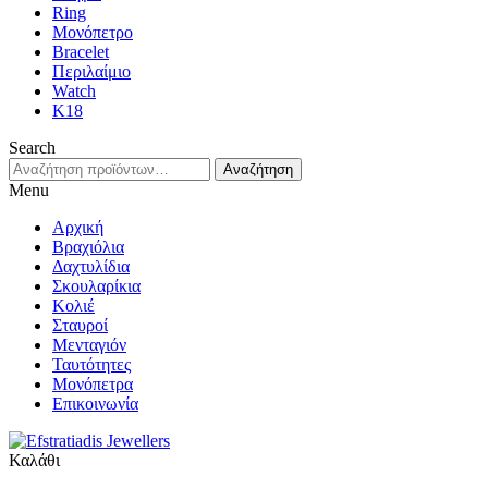
Ring
Μονόπετρο
Bracelet
Περιλαίμιο
Watch
K18
Search
Αναζήτηση
Αναζήτηση
για:
Menu
Αρχική
Βραχιόλια
Δαχτυλίδια
Σκουλαρίκια
Κολιέ
Σταυροί
Μενταγιόν
Ταυτότητες
Μονόπετρα
Επικοινωνία
Καλάθι