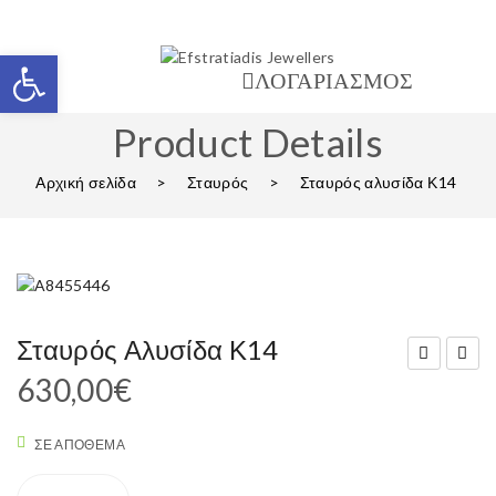
Ανοίξτε τη γραμμή εργαλείων
ΛΟΓΑΡΙΑΣΜΟΣ
Product Details
Αρχική σελίδα
>
Σταυρός
>
Σταυρός αλυσίδα Κ14
Σταυρός Αλυσίδα Κ14
630,00
€
ταύ
ταυ
ρος
ρός
ΣΕ ΑΠΌΘΕΜΑ
αλυ
αλυ
σίδ
σίδ
Σταυρός