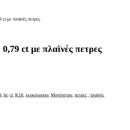
 ct με πλαϊνές πετρες
0,79 ct με πλαϊνές πετρες
9
,
br
,
ct
,
Κ18
,
λευκόχρυσο
,
Μονόπετρο
,
πετρες
,
πλαϊνές