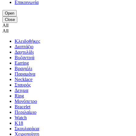
Επικοινωνία
Open
Close
All
All
Κλειδοθήκες
Διοπτάζιο
Δαχτυλίδι
Βυζαντινά
Earring
Βραχιόλι
Παραμάνα
Necklace
Σταυρός
Δειγμα
Ring
Μονόπετρο
Bracelet
Περιλαίμιο
Watch
K18
Σκουλαρίκια
Χειροποίητη