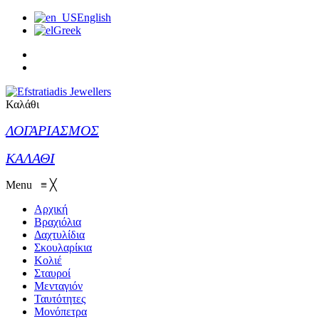
English
Greek
Καλάθι
ΛΟΓΑΡΙΑΣΜΟΣ
ΚΑΛΑΘΙ
Menu
≡
╳
Αρχική
Βραχιόλια
Δαχτυλίδια
Σκουλαρίκια
Κολιέ
Σταυροί
Μενταγιόν
Ταυτότητες
Μονόπετρα