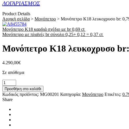
ΛΟΓΑΡΙΑΣΜΟΣ
Product Details
Αρχική σελίδα
>
Μονόπετρο
>
Μονόπετρο Κ18 λευκοχρυσο br: 0,79
Μονόπετρο Κ18 καρδιά σχέδιο με br 0,69 ct
Μονόπετρο με πλαϊνές br σύνολο 0,25+ 0,12 = 0,37 ct
Μονόπετρο Κ18 λευκοχρυσο br: 
4.290,00
€
Σε απόθεμα
Μονόπετρο
Κ18
Προσθήκη στο καλάθι
λευκοχρυσο
Κωδικός προϊόντος:
MG00201
Κατηγορία:
Μονόπετρο
Ετικέτες:
0.7
br:
Share
0,79
ct
με
πλαϊνές
πετρες
ποσότητα