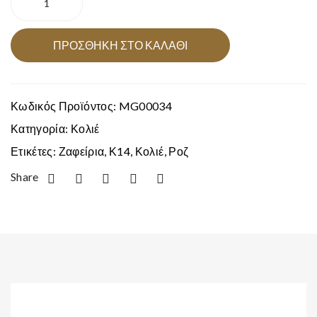
ο
οι
ροζ
Κ14
Κ1
τρί
με
ΠΡΟΣΘΉΚΗ ΣΤΟ ΚΑΛΆΘΙ
8
α
ζαφείρια
χρ
ποσότητα
ώμ
Κωδικός Προϊόντος:
MG00034
ατα
χρυ
Κατηγορία:
Κολιέ
σού
Ετικέτες:
Ζαφείρια
,
Κ14
,
Κολιέ
,
Ροζ
Share