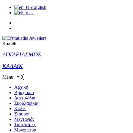
English
Greek
Καλάθι
ΛΟΓΑΡΙΑΣΜΟΣ
ΚΑΛΑΘΙ
Menu
≡
╳
Αρχική
Βραχιόλια
Δαχτυλίδια
Σκουλαρίκια
Κολιέ
Σταυροί
Μενταγιόν
Ταυτότητες
Μονόπετρα