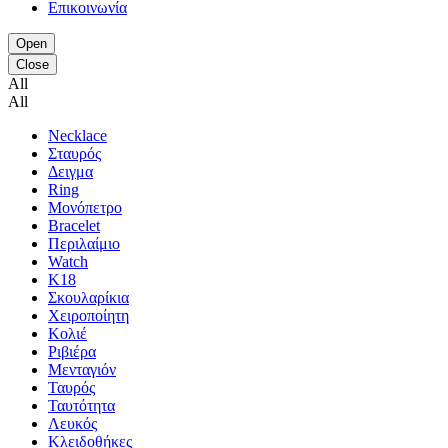
Επικοινωνία
Open
Close
All
All
Necklace
Σταυρός
Δειγμα
Ring
Μονόπετρο
Bracelet
Περιλαίμιο
Watch
K18
Σκουλαρίκια
Χειροποίητη
Κολιέ
Ριβιέρα
Μενταγιόν
Ταυρός
Ταυτότητα
Λευκός
Κλειδοθήκες