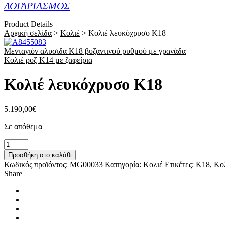
ΛΟΓΑΡΙΑΣΜΟΣ
Product Details
Αρχική σελίδα
>
Κολιέ
>
Κολιέ λευκόχρυσο Κ18
Μενταγιόν αλυσιδα Κ18 βυζαντινού ρυθμού με γρανάδα
Κολιέ ροζ Κ14 με ζαφείρια
Κολιέ λευκόχρυσο Κ18
5.190,00
€
Σε απόθεμα
Κολιέ
λευκόχρυσο
Προσθήκη στο καλάθι
Κ18
Κωδικός προϊόντος:
MG00033
Κατηγορία:
Κολιέ
Ετικέτες:
Κ18
,
Κο
ποσότητα
Share