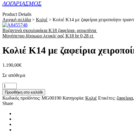
ΛΟΓΑΡΙΑΣΜΟΣ
Product Details
Αρχική σελίδα
>
Κολιέ
>
Κολιέ Κ14 με ζαφείρια χειροποίητο τριαν
Βυζαντινά σκουλαρίκια Κ18 ζαφείρια- ρουμπίνια
Μονόπετρο δίχρωμο λευκό/ ροζ Κ18 br 0,28 ct
Κολιέ Κ14 με ζαφείρια χειροπο
1.190,00
€
Σε απόθεμα
Κολιέ
Κ14
Προσθήκη στο καλάθι
με
Κωδικός προϊόντος:
MG00190
Κατηγορία:
Κολιέ
Ετικέτες:
ζαφείρια
ζαφείρια
Share
χειροποίητο
τριαντάφυλλο
ποσότητα