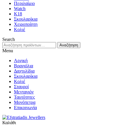
Περιλαίμιο
Watch
K18
Σκουλαρίκια
Χειροποίητη
Κολιέ
Search
Αναζήτηση
Αναζήτηση
για:
Menu
Αρχική
Βραχιόλια
Δαχτυλίδια
Σκουλαρίκια
Κολιέ
Σταυροί
Μενταγιόν
Ταυτότητες
Μονόπετρα
Επικοινωνία
Καλάθι