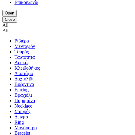
Επικοινωνία
Open
Close
All
All
Ριβιέρα
Μενταγιόν
Ταυρός
Ταυτότητα
Λευκός
Κλειδοθήκες
Διοπτάζιο
Δαχτυλίδι
Βυζαντινά
Earring
Βραχιόλι
Παραμάνα
Necklace
Σταυρός
Δειγμα
Ring
Μονόπετρο
Bracelet