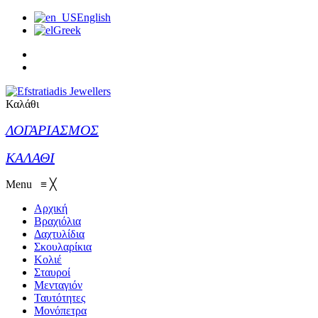
English
Greek
Καλάθι
ΛΟΓΑΡΙΑΣΜΟΣ
ΚΑΛΑΘΙ
Menu
≡
╳
Αρχική
Βραχιόλια
Δαχτυλίδια
Σκουλαρίκια
Κολιέ
Σταυροί
Μενταγιόν
Ταυτότητες
Μονόπετρα