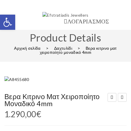
Ανοίξτε τη γραμμή εργαλείων
ΛΟΓΑΡΙΑΣΜΟΣ
Product Details
Αρχική σελίδα
>
Δαχτυλίδι
>
Βερα κιτρινο ματ
χειροποίητο μοναδικό 4mm
Βερα Κιτρινο Ματ Χειροποίητο
Μοναδικό 4mm
ερα
ερα
1.290,00
€
κίτρ
κίτρ
ινο
ινο
ματ
ματ