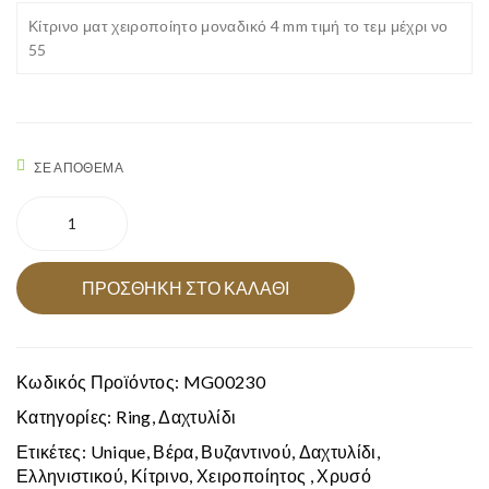
Κίτρινο ματ χειροποίητο μοναδικό 4 mm τιμή το τεμ μέχρι νο
χει
χει
55
ρο
ρο
ποί
ποί
ητο
ητο
μον
μον
ΣΕ ΑΠΌΘΕΜΑ
αδι
αδι
Βερα
κό
κό
κιτρινο
6
5m
ματ
mm
m
χειροποίητο
ΠΡΟΣΘΉΚΗ ΣΤΟ ΚΑΛΆΘΙ
k18
μοναδικό
4mm
ποσότητα
Κωδικός Προϊόντος:
MG00230
Κατηγορίες:
Ring
,
Δαχτυλίδι
Ετικέτες:
Unique
,
Βέρα
,
Βυζαντινού
,
Δαχτυλίδι
,
Ελληνιστικού
,
Κίτρινο
,
Χειροποίητος
,
Χρυσό