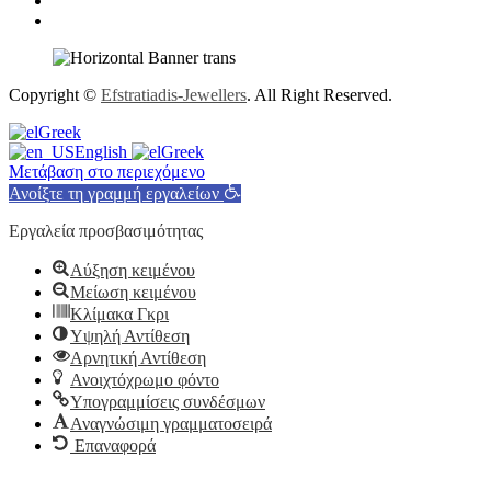
Copyright ©
Efstratiadis-Jewellers
. All Right Reserved.
Greek
English
Greek
Μετάβαση στο περιεχόμενο
Ανοίξτε τη γραμμή εργαλείων
Εργαλεία προσβασιμότητας
Αύξηση κειμένου
Μείωση κειμένου
Κλίμακα Γκρι
Υψηλή Αντίθεση
Αρνητική Αντίθεση
Ανοιχτόχρωμο φόντο
Υπογραμμίσεις συνδέσμων
Αναγνώσιμη γραμματοσειρά
Επαναφορά