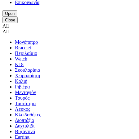
Επικοινωνία
Open
Close
All
All
Μονόπετρο
Bracelet
Περιλαίμιο
Watch
K18
Σκουλαρίκια
Χειροποίητη
Κολιέ
Ριβιέρα
Μενταγιόν
Ταυρός
Ταυτότητα
Λευκός
Κλειδοθήκες
Διοπτάζιο
Δαχτυλίδι
Βυζαντινά
Earring