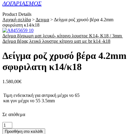
ΛΟΓΑΡΙΑΣΜΟΣ
Product Details
Αρχική σελίδα
>
Δειγμα
>
Δείγμα ροζ χρυσό βέρα 4.2mm
σφυριλατη κ14/κ18
Δείγμα δίχρωμη ματ λευκό- κίτρινο λουστρε Κ14- Κ18 / 3mm
Δείγμα βέρας λευκό λουστρε κίτρινο ματ με br k14 -k18
Δείγμα ροζ χρυσό βέρα 4.2mm
σφυριλατη κ14/κ18
1.580,00
€
Τιμη ενδεικτική για αντρική μέχρι νο 65
και γυν μέχρι νο 55 3.5mm
Σε απόθεμα
Δείγμα
ροζ
Προσθήκη στο καλάθι