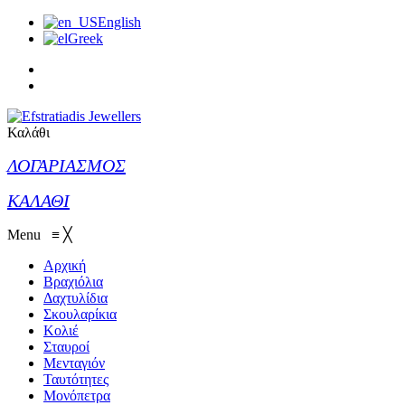
English
Greek
Καλάθι
ΛΟΓΑΡΙΑΣΜΟΣ
ΚΑΛΑΘΙ
Menu
≡
╳
Αρχική
Βραχιόλια
Δαχτυλίδια
Σκουλαρίκια
Κολιέ
Σταυροί
Μενταγιόν
Ταυτότητες
Μονόπετρα