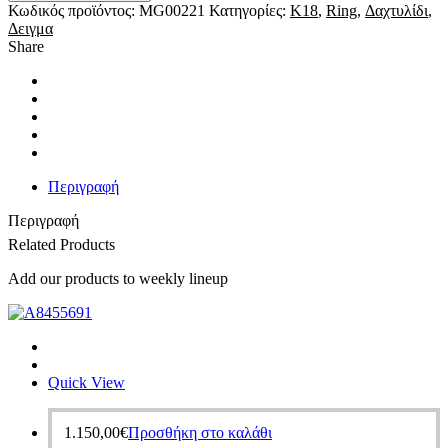
χρυσό
Κωδικός προϊόντος:
MG00221
Κατηγορίες:
K18
,
Ring
,
Δαχτυλίδι
,
βέρα
Δειγμα
4.2mm
Share
σφυριλατη
κ14/
κ18
ποσότητα
Περιγραφή
Περιγραφή
Related Products
Add our products to weekly lineup
Quick View
1.150,00
€
Προσθήκη στο καλάθι