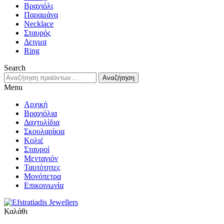
Βραχιόλι
Παραμάνα
Necklace
Σταυρός
Δειγμα
Ring
Search
Αναζήτηση
Αναζήτηση
για:
Menu
Αρχική
Βραχιόλια
Δαχτυλίδια
Σκουλαρίκια
Κολιέ
Σταυροί
Μενταγιόν
Ταυτότητες
Μονόπετρα
Επικοινωνία
Καλάθι