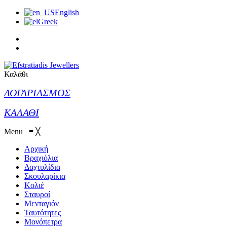
English
Greek
Καλάθι
ΛΟΓΑΡΙΑΣΜΟΣ
ΚΑΛΑΘΙ
Menu
≡
╳
Αρχική
Βραχιόλια
Δαχτυλίδια
Σκουλαρίκια
Κολιέ
Σταυροί
Μενταγιόν
Ταυτότητες
Μονόπετρα