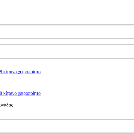
 κίτρινο χειροποίητο
 κίτρινο χειροποίητο
μονάδας