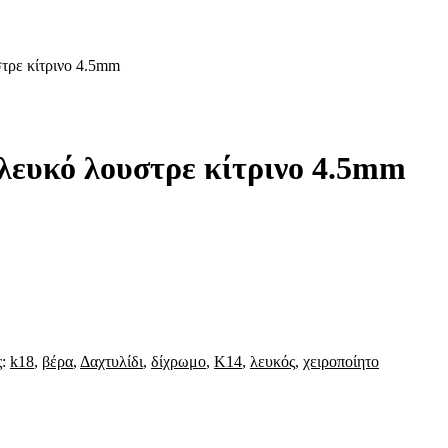
τρε κίτρινο 4.5mm
λευκό λουστρε κίτρινο 4.5mm
ς:
k18
,
βέρα
,
Δαχτυλίδι
,
δίχρωμο
,
Κ14
,
λευκός
,
χειροποίητο