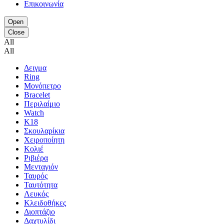
Επικοινωνία
Open
Close
All
All
Δειγμα
Ring
Μονόπετρο
Bracelet
Περιλαίμιο
Watch
K18
Σκουλαρίκια
Χειροποίητη
Κολιέ
Ριβιέρα
Μενταγιόν
Ταυρός
Ταυτότητα
Λευκός
Κλειδοθήκες
Διοπτάζιο
Δαχτυλίδι