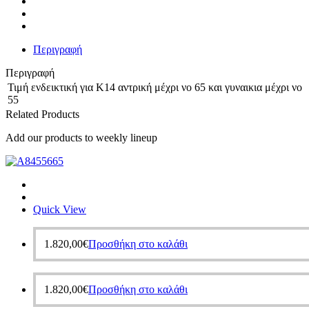
4.5mm
ποσότητα
Περιγραφή
Περιγραφή
Τιμή ενδεικτική για Κ14 αντρική μέχρι νο 65 και γυναικια μέχρι νο
55
Related Products
Add our products to weekly lineup
Quick View
1.820,00
€
Προσθήκη στο καλάθι
1.820,00
€
Προσθήκη στο καλάθι