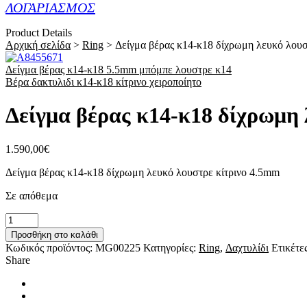
ΛΟΓΑΡΙΑΣΜΟΣ
Product Details
Αρχική σελίδα
>
Ring
>
Δείγμα βέρας κ14-κ18 δίχρωμη λευκό λουσ
Δείγμα βέρας κ14-κ18 5.5mm μπόμπε λουστρε κ14
Βέρα δακτυλιδι κ14-κ18 κίτρινο χειροποίητο
Δείγμα βέρας κ14-κ18 δίχρωμη 
1.590,00
€
Δείγμα βέρας κ14-κ18 δίχρωμη λευκό λουστρε κίτρινο 4.5mm
Σε απόθεμα
Δείγμα
βέρας
Προσθήκη στο καλάθι
κ14-
Κωδικός προϊόντος:
MG00225
Κατηγορίες:
Ring
,
Δαχτυλίδι
Ετικέτε
κ18
Share
δίχρωμη
λευκό
λουστρε
κίτρινο