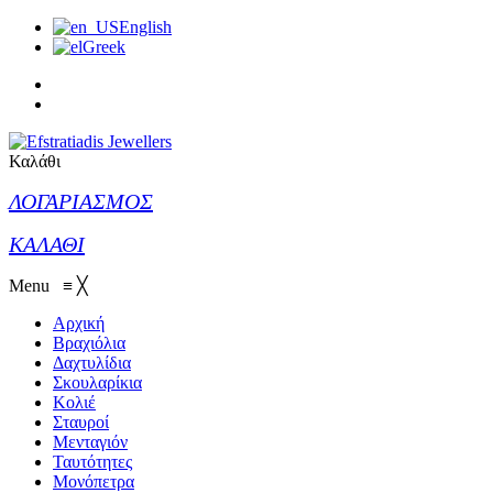
English
Greek
Καλάθι
ΛΟΓΑΡΙΑΣΜΟΣ
ΚΑΛΑΘΙ
Menu
≡
╳
Αρχική
Βραχιόλια
Δαχτυλίδια
Σκουλαρίκια
Κολιέ
Σταυροί
Μενταγιόν
Ταυτότητες
Μονόπετρα