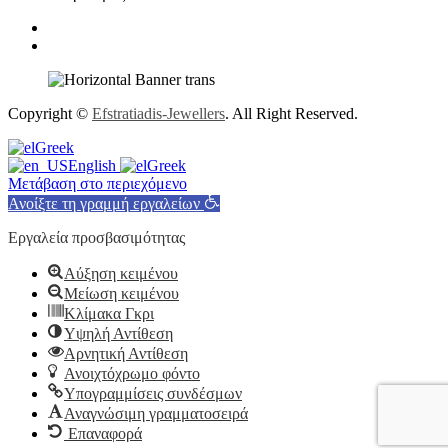
Copyright ©
Efstratiadis-Jewellers
. All Right Reserved.
Greek
English
Greek
Μετάβαση στο περιεχόμενο
Ανοίξτε τη γραμμή εργαλείων
Εργαλεία προσβασιμότητας
Αύξηση κειμένου
Μείωση κειμένου
Κλίμακα Γκρι
Υψηλή Αντίθεση
Αρνητική Αντίθεση
Ανοιχτόχρωμο φόντο
Υπογραμμίσεις συνδέσμων
Αναγνώσιμη γραμματοσειρά
Επαναφορά