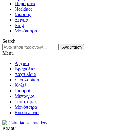
Παραμάνα
Necklace
Σταυρός
Δειγμα
Ring
Μονόπετρο
Search
Αναζήτηση
Αναζήτηση
για:
Menu
Αρχική
Βραχιόλια
Δαχτυλίδια
Σκουλαρίκια
Κολιέ
Σταυροί
Μενταγιόν
Ταυτότητες
Μονόπετρα
Επικοινωνία
Καλάθι