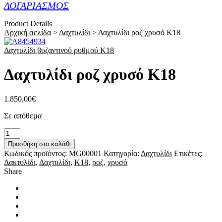
ΛΟΓΑΡΙΑΣΜΟΣ
Product Details
Αρχική σελίδα
>
Δαχτυλίδι
>
Δαχτυλίδι ροζ χρυσό Κ18
Δαχτυλίδι βυζαντινού ρυθμού Κ18
Δαχτυλίδι ροζ χρυσό Κ18
1.850,00
€
Σε απόθεμα
Δαχτυλίδι
ροζ
Προσθήκη στο καλάθι
χρυσό
Κωδικός προϊόντος:
MG00001
Κατηγορία:
Δαχτυλίδι
Ετικέτες:
Κ18
Δακτυλίδι
,
Δαχτυλίδι
,
Κ18
,
ροζ
,
χρυσό
ποσότητα
Share