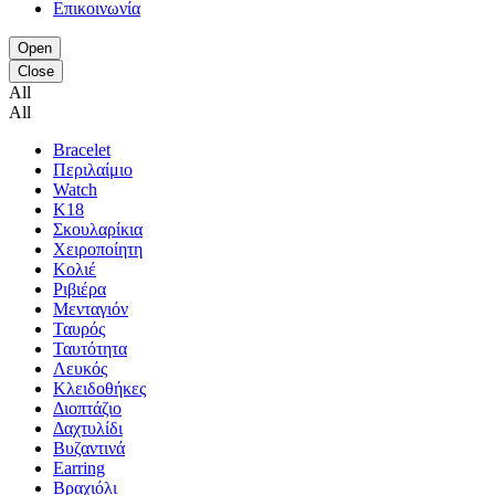
Επικοινωνία
Open
Close
All
All
Bracelet
Περιλαίμιο
Watch
K18
Σκουλαρίκια
Χειροποίητη
Κολιέ
Ριβιέρα
Μενταγιόν
Ταυρός
Ταυτότητα
Λευκός
Κλειδοθήκες
Διοπτάζιο
Δαχτυλίδι
Βυζαντινά
Earring
Βραχιόλι