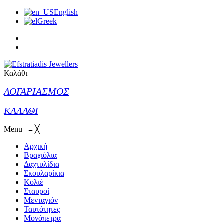
English
Greek
Καλάθι
ΛΟΓΑΡΙΑΣΜΟΣ
ΚΑΛΑΘΙ
Menu
≡
╳
Αρχική
Βραχιόλια
Δαχτυλίδια
Σκουλαρίκια
Κολιέ
Σταυροί
Μενταγιόν
Ταυτότητες
Μονόπετρα