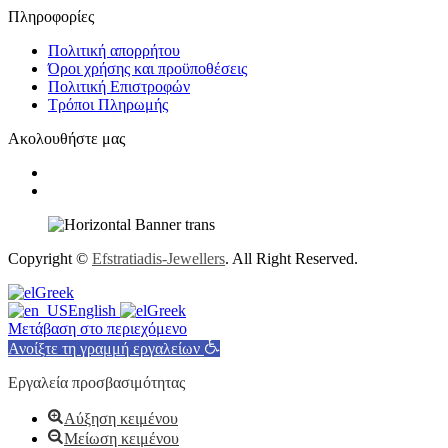
Πληροφορίες
Πολιτική απορρήτου
Όροι χρήσης και προϋποθέσεις
Πολιτική Επιστροφών
Τρόποι Πληρωμής
Ακολουθήστε μας
Copyright ©
Efstratiadis-Jewellers
. All Right Reserved.
Greek
English
Greek
Μετάβαση στο περιεχόμενο
Ανοίξτε τη γραμμή εργαλείων
Εργαλεία προσβασιμότητας
Αύξηση κειμένου
Μείωση κειμένου