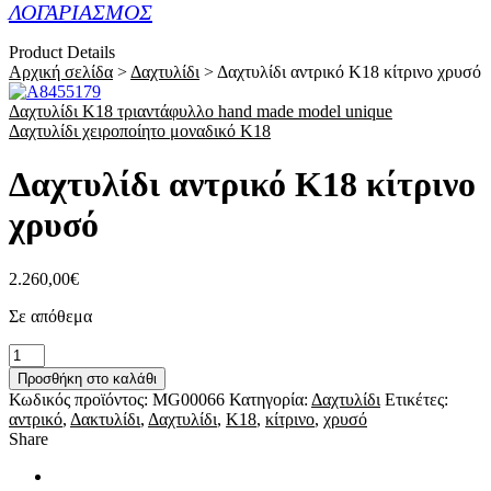
ΛΟΓΑΡΙΑΣΜΟΣ
Product Details
Αρχική σελίδα
>
Δαχτυλίδι
>
Δαχτυλίδι αντρικό Κ18 κίτρινο χρυσό
Δαχτυλίδι Κ18 τριαντάφυλλο hand made model unique
Δαχτυλίδι χειροποίητο μοναδικό Κ18
Δαχτυλίδι αντρικό Κ18 κίτρινο
χρυσό
2.260,00
€
Σε απόθεμα
Δαχτυλίδι
αντρικό
Προσθήκη στο καλάθι
Κ18
Κωδικός προϊόντος:
MG00066
Κατηγορία:
Δαχτυλίδι
Ετικέτες:
κίτρινο
αντρικό
,
Δακτυλίδι
,
Δαχτυλίδι
,
Κ18
,
κίτρινο
,
χρυσό
χρυσό
Share
ποσότητα