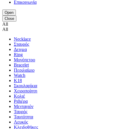
Επικοινωνία
Open
Close
All
All
Necklace
Σταυρός
Δειγμα
Ring
Μονόπετρο
Bracelet
Περιλαίμιο
Watch
K18
Σκουλαρίκια
Χειροποίητη
Κολιέ
Ριβιέρα
Μενταγιόν
Ταυρός
Ταυτότητα
Λευκός
Κλειδοθήκες