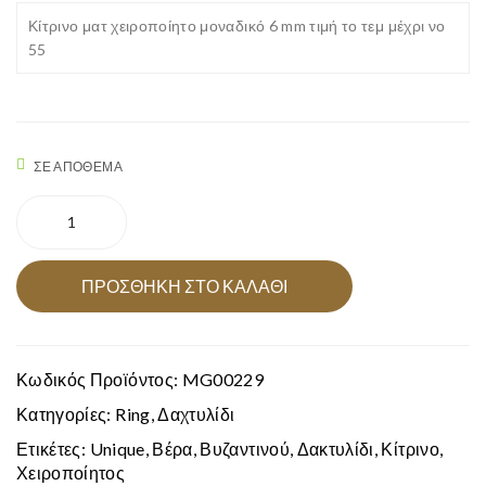
Κίτρινο ματ χειροποίητο μοναδικό 6 mm τιμή το τεμ μέχρι νο
χει
χει
55
ρο
ρο
ποί
ποί
ητο
ητο
μον
μον
ΣΕ ΑΠΌΘΕΜΑ
αδι
αδι
Βερα
κό
κό
κίτρινο
6.5
4m
ματ
mm
m
χειροποίητο
ΠΡΟΣΘΉΚΗ ΣΤΟ ΚΑΛΆΘΙ
μοναδικό
6
mm
ποσότητα
Κωδικός Προϊόντος:
MG00229
Κατηγορίες:
Ring
,
Δαχτυλίδι
Ετικέτες:
Unique
,
Βέρα
,
Βυζαντινού
,
Δακτυλίδι
,
Κίτρινο
,
Χειροποίητος