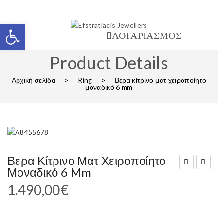
Ανοίξτε τη γραμμή εργαλείων
ΛΟΓΑΡΙΑΣΜΟΣ
Product Details
Αρχική σελίδα
>
Ring
>
Βερα κίτρινο ματ χειροποίητο
μοναδικό 6 mm
Βερα Κίτρινο Ματ Χειροποίητο
Μοναδικό 6 Mm
έρα
ερα
1.490,00
€
κίτρ
κιτρ
ινο
ινο
ματ
ματ