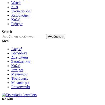
Watch
K18
Σκουλαρίκια
Χειροποίητη
Κολιέ
Ριβιέρα
Search
Αναζήτηση
Αναζήτηση
για:
Menu
Αρχική
Βραχιόλια
Δαχτυλίδια
Σκουλαρίκια
Κολιέ
Σταυροί
Μενταγιόν
Ταυτότητες
Μονόπετρα
Επικοινωνία
Καλάθι