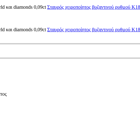
rld και diamonds 0,09ct
Σταυρός χειροποίητος βυζαντινού ρυθμού Κ18 μ
rld και diamonds 0,09ct
Σταυρός χειροποίητος βυζαντινού ρυθμού Κ18 μ
τος