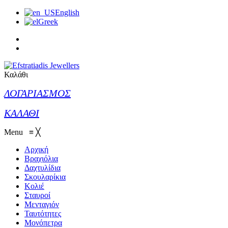
English
Greek
Καλάθι
ΛΟΓΑΡΙΑΣΜΟΣ
ΚΑΛΑΘΙ
Menu
≡
╳
Αρχική
Βραχιόλια
Δαχτυλίδια
Σκουλαρίκια
Κολιέ
Σταυροί
Μενταγιόν
Ταυτότητες
Μονόπετρα