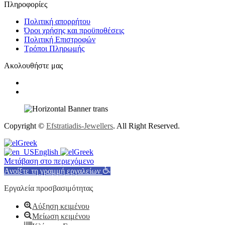
Πληροφορίες
Πολιτική απορρήτου
Όροι χρήσης και προϋποθέσεις
Πολιτική Επιστροφών
Τρόποι Πληρωμής
Ακολουθήστε μας
Copyright ©
Efstratiadis-Jewellers
. All Right Reserved.
Greek
English
Greek
Μετάβαση στο περιεχόμενο
Ανοίξτε τη γραμμή εργαλείων
Εργαλεία προσβασιμότητας
Αύξηση κειμένου
Μείωση κειμένου