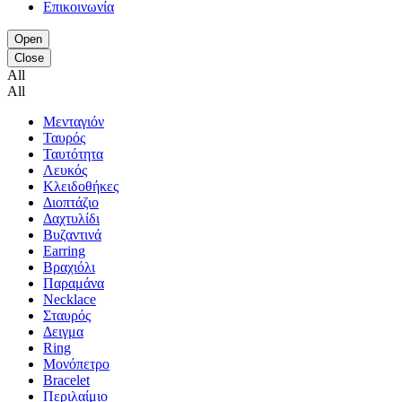
Επικοινωνία
Open
Close
All
All
Μενταγιόν
Ταυρός
Ταυτότητα
Λευκός
Κλειδοθήκες
Διοπτάζιο
Δαχτυλίδι
Βυζαντινά
Earring
Βραχιόλι
Παραμάνα
Necklace
Σταυρός
Δειγμα
Ring
Μονόπετρο
Bracelet
Περιλαίμιο