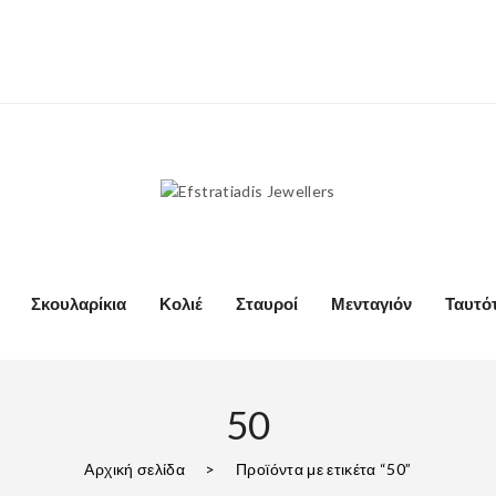
Σκουλαρίκια
Κολιέ
Σταυροί
Μενταγιόν
Ταυτό
50
Αρχική σελίδα
>
Προϊόντα με ετικέτα “50”