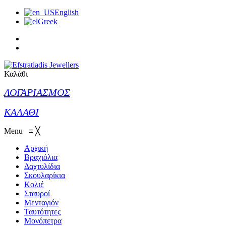
English
Greek
Καλάθι
ΛΟΓΑΡΙΑΣΜΟΣ
ΚΑΛΑΘΙ
Menu
≡
╳
Αρχική
Βραχιόλια
Δαχτυλίδια
Σκουλαρίκια
Κολιέ
Σταυροί
Μενταγιόν
Ταυτότητες
Μονόπετρα