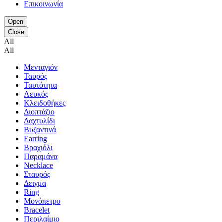
Επικοινωνία
Open
Close
All
All
Μενταγιόν
Ταυρός
Ταυτότητα
Λευκός
Κλειδοθήκες
Διοπτάζιο
Δαχτυλίδι
Βυζαντινά
Earring
Βραχιόλι
Παραμάνα
Necklace
Σταυρός
Δειγμα
Ring
Μονόπετρο
Bracelet
Περιλαίμιο