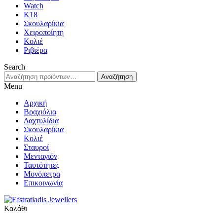
Watch
K18
Σκουλαρίκια
Χειροποίητη
Κολιέ
Ριβιέρα
Search
Αναζήτηση
Αναζήτηση
για:
Menu
Αρχική
Βραχιόλια
Δαχτυλίδια
Σκουλαρίκια
Κολιέ
Σταυροί
Μενταγιόν
Ταυτότητες
Μονόπετρα
Επικοινωνία
Καλάθι