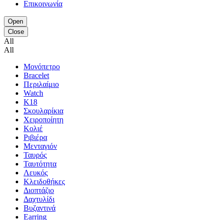
Επικοινωνία
Open
Close
All
All
Μονόπετρο
Bracelet
Περιλαίμιο
Watch
K18
Σκουλαρίκια
Χειροποίητη
Κολιέ
Ριβιέρα
Μενταγιόν
Ταυρός
Ταυτότητα
Λευκός
Κλειδοθήκες
Διοπτάζιο
Δαχτυλίδι
Βυζαντινά
Earring