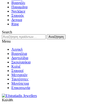
Βραχιόλι
Παραμάνα
Necklace
Σταυρός
Δειγμα
Ring
Search
Αναζήτηση
Αναζήτηση
για:
Menu
Αρχική
Βραχιόλια
Δαχτυλίδια
Σκουλαρίκια
Κολιέ
Σταυροί
Μενταγιόν
Ταυτότητες
Μονόπετρα
Επικοινωνία
Καλάθι