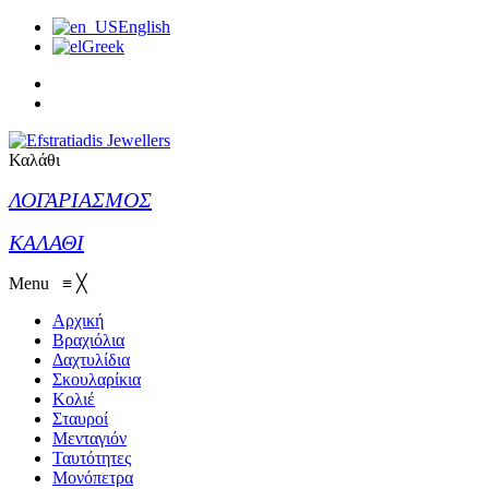
English
Greek
Καλάθι
ΛΟΓΑΡΙΑΣΜΟΣ
ΚΑΛΑΘΙ
Menu
≡
╳
Αρχική
Βραχιόλια
Δαχτυλίδια
Σκουλαρίκια
Κολιέ
Σταυροί
Μενταγιόν
Ταυτότητες
Μονόπετρα