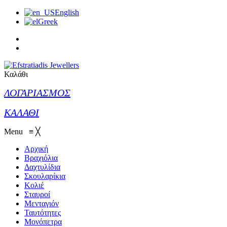
English
Greek
Καλάθι
ΛΟΓΑΡΙΑΣΜΟΣ
ΚΑΛΑΘΙ
Menu
≡
╳
Αρχική
Βραχιόλια
Δαχτυλίδια
Σκουλαρίκια
Κολιέ
Σταυροί
Μενταγιόν
Ταυτότητες
Μονόπετρα