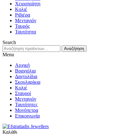
Χειροποίητη
Κολιέ
Ριβιέρα
Μενταγιόν
Ταυρός
Ταυτότητα
Search
Αναζήτηση
Αναζήτηση
για:
Menu
Αρχική
Βραχιόλια
Δαχτυλίδια
Σκουλαρίκια
Κολιέ
Σταυροί
Μενταγιόν
Ταυτότητες
Μονόπετρα
Επικοινωνία
Καλάθι