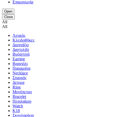
Επικοινωνία
Open
Close
All
All
Λευκός
Κλειδοθήκες
Διοπτάζιο
Δαχτυλίδι
Βυζαντινά
Earring
Βραχιόλι
Παραμάνα
Necklace
Σταυρός
Δειγμα
Ring
Μονόπετρο
Bracelet
Περιλαίμιο
Watch
K18
Σκουλαρίκια