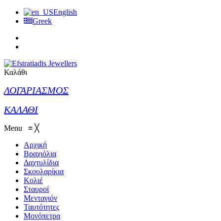
English
Greek
Καλάθι
ΛΟΓΑΡΙΑΣΜΟΣ
ΚΑΛΑΘΙ
Menu
≡
╳
Αρχική
Βραχιόλια
Δαχτυλίδια
Σκουλαρίκια
Κολιέ
Σταυροί
Μενταγιόν
Ταυτότητες
Μονόπετρα