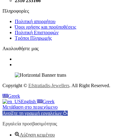
2310 233166
Πληροφορίες
Πολιτική απορρήτου
Όροι χρήσης και προϋποθέσεις
Πολιτική Επιστροφών
Τρόποι Πληρωμής
Ακολουθήστε μας
Copyright ©
Efstratiadis-Jewellers
. All Right Reserved.
Greek
English
Greek
Μετάβαση στο περιεχόμενο
Ανοίξτε τη γραμμή εργαλείων
Εργαλεία προσβασιμότητας
Αύξηση κειμένου