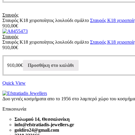
Σταυρός
Σταυρός Κ18 χειροποίητος λουλούδι σμάλτο
Σταυρός Κ18 χειροποί
910,00
€
Σταυρός
Σταυρός Κ18 χειροποίητος λουλούδι σμάλτο
Σταυρός Κ18 χειροποί
910,00
€
910,00
€
Προσθήκη στο καλάθι
Quick View
Δυο γενιές κοσμήματα απο το 1956 στο λαμπερό χώρο του κοσμήμα
Επικοινωνία
Σολωμού 14, Θεσσαλονίκη
info@efstratiadis-jewellers.gr
goldiro24@gmail.com