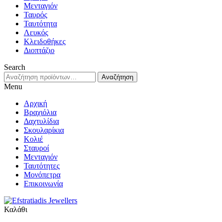
Μενταγιόν
Ταυρός
Ταυτότητα
Λευκός
Κλειδοθήκες
Διοπτάζιο
Search
Αναζήτηση
Αναζήτηση
για:
Menu
Αρχική
Βραχιόλια
Δαχτυλίδια
Σκουλαρίκια
Κολιέ
Σταυροί
Μενταγιόν
Ταυτότητες
Μονόπετρα
Επικοινωνία
Καλάθι