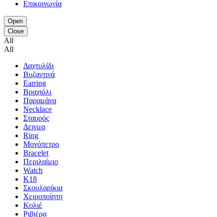
Επικοινωνία
Open
Close
All
All
Δαχτυλίδι
Βυζαντινά
Earring
Βραχιόλι
Παραμάνα
Necklace
Σταυρός
Δειγμα
Ring
Μονόπετρο
Bracelet
Περιλαίμιο
Watch
K18
Σκουλαρίκια
Χειροποίητη
Κολιέ
Ριβιέρα