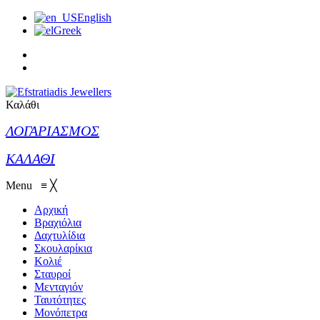
English
Greek
Καλάθι
ΛΟΓΑΡΙΑΣΜΟΣ
ΚΑΛΑΘΙ
Menu
≡
╳
Αρχική
Βραχιόλια
Δαχτυλίδια
Σκουλαρίκια
Κολιέ
Σταυροί
Μενταγιόν
Ταυτότητες
Μονόπετρα