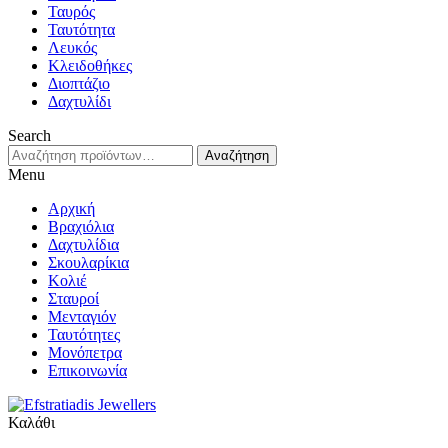
Ταυρός
Ταυτότητα
Λευκός
Κλειδοθήκες
Διοπτάζιο
Δαχτυλίδι
Search
Αναζήτηση
Αναζήτηση
για:
Menu
Αρχική
Βραχιόλια
Δαχτυλίδια
Σκουλαρίκια
Κολιέ
Σταυροί
Μενταγιόν
Ταυτότητες
Μονόπετρα
Επικοινωνία
Καλάθι