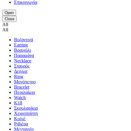
Επικοινωνία
Open
Close
All
All
Βυζαντινά
Earring
Βραχιόλι
Παραμάνα
Necklace
Σταυρός
Δειγμα
Ring
Μονόπετρο
Bracelet
Περιλαίμιο
Watch
K18
Σκουλαρίκια
Χειροποίητη
Κολιέ
Ριβιέρα
Μενταγιόν