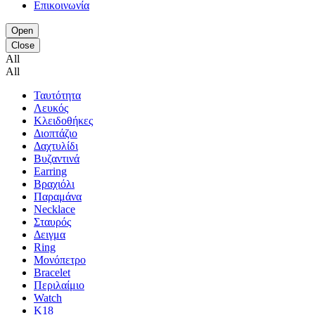
Επικοινωνία
Open
Close
All
All
Ταυτότητα
Λευκός
Κλειδοθήκες
Διοπτάζιο
Δαχτυλίδι
Βυζαντινά
Earring
Βραχιόλι
Παραμάνα
Necklace
Σταυρός
Δειγμα
Ring
Μονόπετρο
Bracelet
Περιλαίμιο
Watch
K18