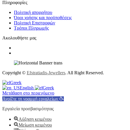
Πληροφορίες
Πολιτική απορρήτου
Όροι χρήσης και προϋποθέσεις
Πολιτική Επιστροφών
Τρόποι Πληρωμής
Ακολουθήστε μας
Copyright ©
Efstratiadis-Jewellers
. All Right Reserved.
Greek
English
Greek
Μετάβαση στο περιεχόμενο
Ανοίξτε τη γραμμή εργαλείων
Εργαλεία προσβασιμότητας
Αύξηση κειμένου
Μείωση κειμένου