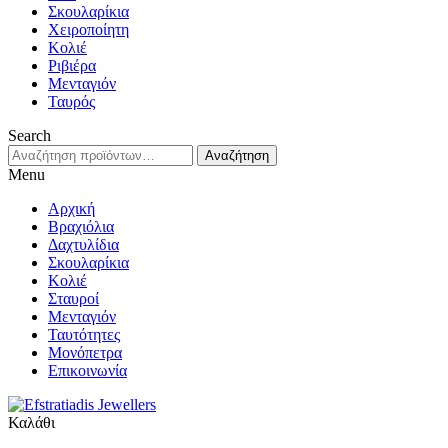
Σκουλαρίκια
Χειροποίητη
Κολιέ
Ριβιέρα
Μενταγιόν
Ταυρός
Search
Αναζήτηση
Αναζήτηση
για:
Menu
Αρχική
Βραχιόλια
Δαχτυλίδια
Σκουλαρίκια
Κολιέ
Σταυροί
Μενταγιόν
Ταυτότητες
Μονόπετρα
Επικοινωνία
Καλάθι