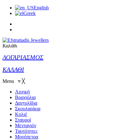
English
Greek
Καλάθι
ΛΟΓΑΡΙΑΣΜΟΣ
ΚΑΛΑΘΙ
Menu
≡
╳
Αρχική
Βραχιόλια
Δαχτυλίδια
Σκουλαρίκια
Κολιέ
Σταυροί
Μενταγιόν
Ταυτότητες
Μονόπετρα