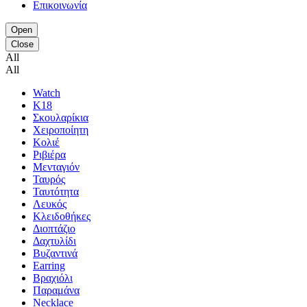
Επικοινωνία
Open
Close
All
All
Watch
K18
Σκουλαρίκια
Χειροποίητη
Κολιέ
Ριβιέρα
Μενταγιόν
Ταυρός
Ταυτότητα
Λευκός
Κλειδοθήκες
Διοπτάζιο
Δαχτυλίδι
Βυζαντινά
Earring
Βραχιόλι
Παραμάνα
Necklace