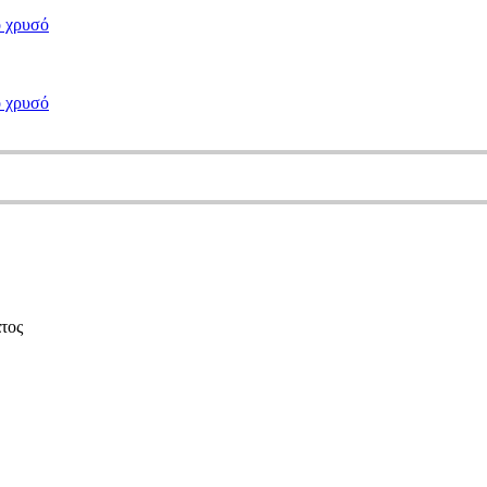
ο χρυσό
ο χρυσό
τος