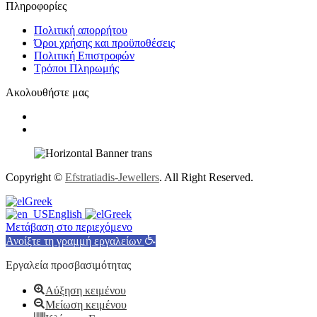
Πληροφορίες
Πολιτική απορρήτου
Όροι χρήσης και προϋποθέσεις
Πολιτική Επιστροφών
Τρόποι Πληρωμής
Ακολουθήστε μας
Copyright ©
Efstratiadis-Jewellers
. All Right Reserved.
Greek
English
Greek
Μετάβαση στο περιεχόμενο
Ανοίξτε τη γραμμή εργαλείων
Εργαλεία προσβασιμότητας
Αύξηση κειμένου
Μείωση κειμένου