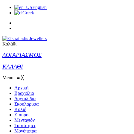
English
Greek
Καλάθι
ΛΟΓΑΡΙΑΣΜΟΣ
ΚΑΛΑΘΙ
Menu
≡
╳
Αρχική
Βραχιόλια
Δαχτυλίδια
Σκουλαρίκια
Κολιέ
Σταυροί
Μενταγιόν
Ταυτότητες
Μονόπετρα