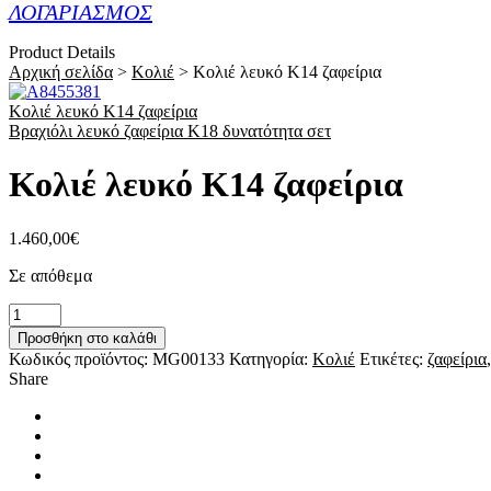
ΛΟΓΑΡΙΑΣΜΟΣ
Product Details
Αρχική σελίδα
>
Κολιέ
>
Κολιέ λευκό Κ14 ζαφείρια
Κολιέ λευκό Κ14 ζαφείρια
Βραχιόλι λευκό ζαφείρια Κ18 δυνατότητα σετ
Κολιέ λευκό Κ14 ζαφείρια
1.460,00
€
Σε απόθεμα
Κολιέ
λευκό
Προσθήκη στο καλάθι
Κ14
Κωδικός προϊόντος:
MG00133
Κατηγορία:
Κολιέ
Ετικέτες:
ζαφείρια
ζαφείρια
Share
ποσότητα