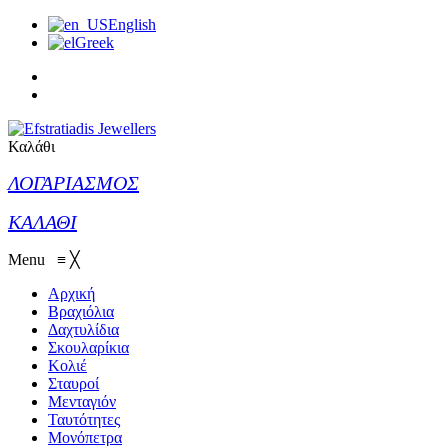
English
Greek
Καλάθι
ΛΟΓΑΡΙΑΣΜΟΣ
ΚΑΛΑΘΙ
Menu
≡
╳
Αρχική
Βραχιόλια
Δαχτυλίδια
Σκουλαρίκια
Κολιέ
Σταυροί
Μενταγιόν
Ταυτότητες
Μονόπετρα