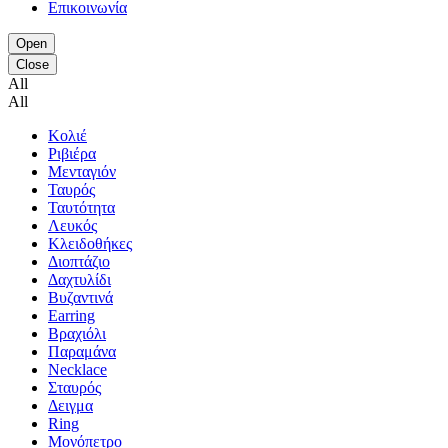
Επικοινωνία
Open
Close
All
All
Κολιέ
Ριβιέρα
Μενταγιόν
Ταυρός
Ταυτότητα
Λευκός
Κλειδοθήκες
Διοπτάζιο
Δαχτυλίδι
Βυζαντινά
Earring
Βραχιόλι
Παραμάνα
Necklace
Σταυρός
Δειγμα
Ring
Μονόπετρο