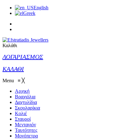
English
Greek
Καλάθι
ΛΟΓΑΡΙΑΣΜΟΣ
ΚΑΛΑΘΙ
Menu
≡
╳
Αρχική
Βραχιόλια
Δαχτυλίδια
Σκουλαρίκια
Κολιέ
Σταυροί
Μενταγιόν
Ταυτότητες
Μονόπετρα