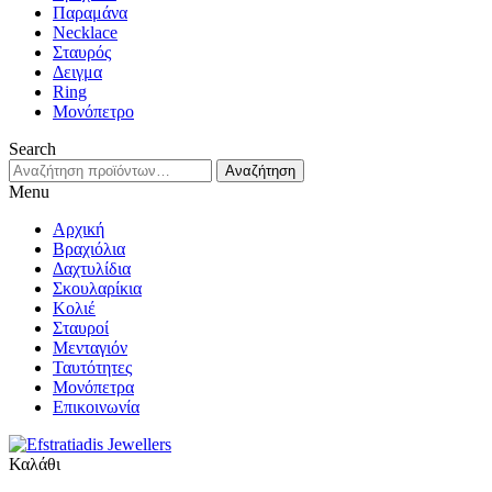
Παραμάνα
Necklace
Σταυρός
Δειγμα
Ring
Μονόπετρο
Search
Αναζήτηση
Αναζήτηση
για:
Menu
Αρχική
Βραχιόλια
Δαχτυλίδια
Σκουλαρίκια
Κολιέ
Σταυροί
Μενταγιόν
Ταυτότητες
Μονόπετρα
Επικοινωνία
Καλάθι