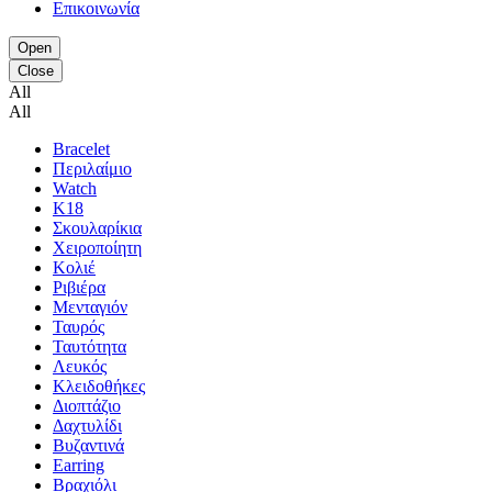
Επικοινωνία
Open
Close
All
All
Bracelet
Περιλαίμιο
Watch
K18
Σκουλαρίκια
Χειροποίητη
Κολιέ
Ριβιέρα
Μενταγιόν
Ταυρός
Ταυτότητα
Λευκός
Κλειδοθήκες
Διοπτάζιο
Δαχτυλίδι
Βυζαντινά
Earring
Βραχιόλι