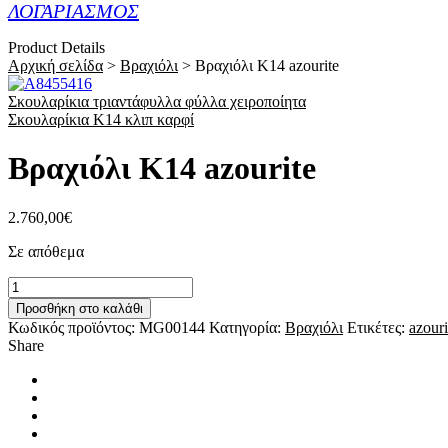
ΛΟΓΑΡΙΑΣΜΟΣ
Product Details
Αρχική σελίδα
>
Βραχιόλι
>
Βραχιόλι Κ14 azourite
Σκουλαρίκια τριαντάφυλλα φύλλα χειροποίητα
Σκουλαρίκια Κ14 κλιπ καρφί
Βραχιόλι Κ14 azourite
2.760,00
€
Σε απόθεμα
Βραχιόλι
Κ14
Προσθήκη στο καλάθι
azourite
Κωδικός προϊόντος:
MG00144
Κατηγορία:
Βραχιόλι
Ετικέτες:
azouri
ποσότητα
Share